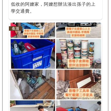
低收的阿嬤家，阿嬤想辦法湊出孫子的上
學交通費。
生活