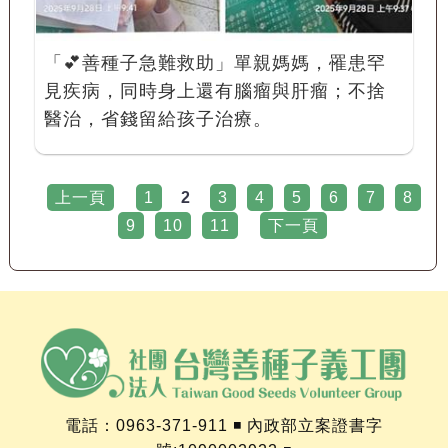
「💕善種子急難救助」單親媽媽，罹患罕
見疾病，同時身上還有腦瘤與肝瘤；不捨
醫治，省錢留給孩子治療。
上一頁
1
2
3
4
5
6
7
8
9
10
11
下一頁
電話：0963-371-911 ◾ 內政部立案證書字