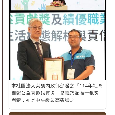
本社團法人榮獲內政部頒發之「114年社會
團體公益貢獻銀質獎」是義築類唯一獲獎
團體，亦是中央級最高榮譽之一。