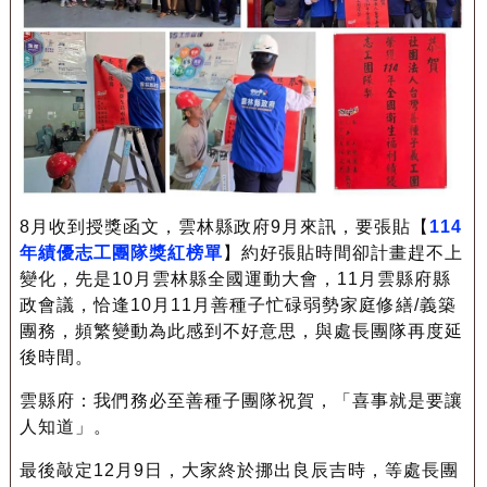
8月收到授獎函文，雲林縣政府9月來訊，要張貼【
114
年績優志工團隊獎紅榜單
】約好張貼時間卻計畫趕不上
變化，先是10月雲林縣全國運動大會，11月雲縣府縣
政會議，恰逢10月11月善種子忙碌弱勢家庭修繕/義築
團務，頻繁變動為此感到不好意思，與處長團隊再度延
後時間。
雲縣府：我們務必至善種子團隊祝賀，「喜事就是要讓
人知道」。
最後敲定12月9日，大家終於挪出良辰吉時，等處長團