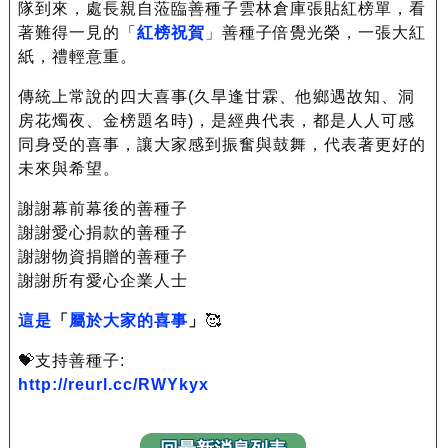
隊到來，處長親自蒞臨善種子雲林倉庫張貼紅榜單，看
著難得一見的「
紅榜祝賀
」善種子倍覺光榮，一張大紅
紙，禮輕意重。
傳統上常說的四大喜事(久旱逢甘霖、他鄉遇故知、洞
房花燭夜、金榜題名時)，是經典代表，都是人人可感
同身受的喜事，讓大家感到振奮與鼓舞，代表著更好的
未來與希望。
謝謝幕前幕後的善種子
謝謝愛心捐款的善種子
謝謝物資捐贈的善種子
謝謝所有愛心企業人士
這是
「
屬於大家的喜事
」
🥰
💝支持善種子:
http://reurl.cc/RWYkyx