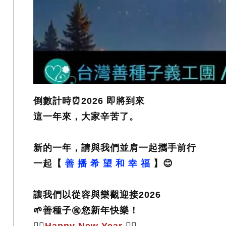
倒數計時⏰2026 即將到來
這一年來，大家辛苦了。
新的一年，請與我們並肩一起攜手前行
一起【
善 播 希 望 和 幸 福
】😊
讓我們以從容與樂觀迎接2026
🌱善種子㊗️您新年快樂！