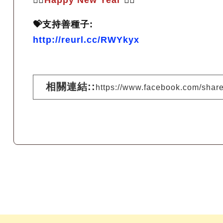
🤸‍♂️
Happy New Year
🤸‍♀️
💝支持善種子:
http://reurl.cc/RWYkyx
相關連結::
https://www.facebook.com/shar