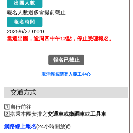
出團人數
報名人數過多會提前截止
報名時間
2025/6/27 0:0:0
當週出團，逾周四中午12點，停止受理報名。
報名已截止
取消報名請登入義工中心
交通方式
1️⃣自行前往
2️⃣搭乘本團安排之
交通車
或
徵調車
或
工具車
網路線上報名
(24小時開放)🖱