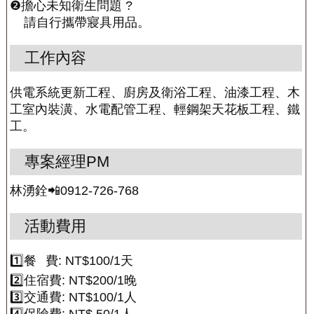
❷擔心未知衛生問題 ?
請自行攜帶寢具用品。
工作內容
供電系統更新工程、廚房及衛浴工程、油漆工程、木
工室內裝潢、水電配管工程、輕鋼架天花板工程、鐵
工。
專案經理PM
林湧銓📲0912-726-768
活動費用
1️⃣餐
費: NT$100/1天
2️⃣住宿費: NT$200/1晚
3️⃣交通費: NT$100/1人