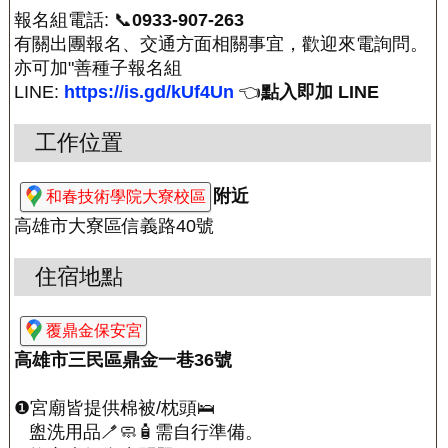
報名組電話: 📞
0933-907-263
有關出團報名、交通方面相關事宜，歡迎來電詢問。
亦可加"善種子報名組
LINE:
https://is.gd/kUf4Un
👈
點入即加 LINE
工作位置
附近
和春技術學院大寮校區
高雄市大寮區信義路40號
住宿地點
覆鼎金保安宮
高雄市三民區鼎金一巷36號
❶宮廟皆提供棉被/枕頭🛌
盥洗用品🪥🧼🧴需自行準備。