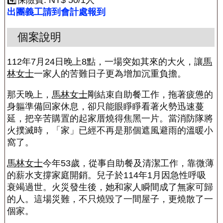
4️⃣保險費: NT$ 50/1人
出團義工請到會計處報到
個案說明
112年7月24日晚上8點，一場突如其來的大火，讓
馬
林女士
一家人的苦難日子更為增加沉重負擔。
那天晚上，
馬林女士
剛結束自助餐工作，拖著疲憊的
身軀準備回家休息，卻只能眼睜睜看著火勢迅速蔓
延，把辛苦購置的起家厝燒得焦黑一片。當消防隊將
火撲滅時，「家」已經不再是那個遮風避雨的溫暖小
窩了。
馬林女士
今年53歲，從事自助餐及清潔工作，靠微薄
的薪水支撐家庭開銷。兒子於114年1月因急性呼吸
衰竭過世。火災發生後，她和家人瞬間成了無家可歸
的人。這場災難，不只燒毀了一間屋子，更燒散了一
個家。