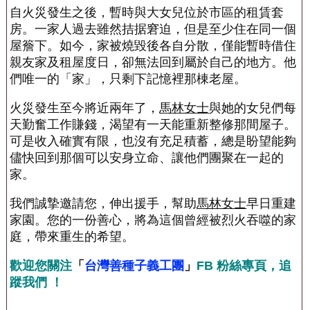
自火災發生之後，暫時與大女兒位於市區的租賃套
房。一家人過去雖然拮据窘迫，但是至少住在同一個
屋簷下。如今，家被燒毀後各自分散，僅能暫時借住
親友家及租屋度日，卻無法回到屬於自己的地方。他
們唯一的「家」，只剩下記憶裡那棟老屋。
火災發生至今將近兩年了，
馬林女士
與她的女兒們每
天勤奮工作賺錢，渴望有一天能重新整修那間屋子。
可是收入確實有限，也沒有充足積蓄，總是盼望能夠
儘快回到那個可以安身立命、讓他們團聚在一起的
家。
我們誠摯邀請您，伸出援手，幫助
馬林女士
早日重建
家園。您的一份善心，將為這個曾經被烈火吞噬的家
庭，帶來重生的希望。
歡迎您關注
「
台灣善種子義工團
」
FB 粉絲專頁，追
蹤我們 ！