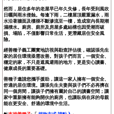
然而，居住多年的老屋早已年久失修，長年受到風吹
日曬與雨水侵蝕。每逢下雨，二樓屋頂嚴重漏水，雨
水沿著牆面及樓梯不斷滲流至一樓，造成室內長期潮
濕積水。廚房、廁所及房屋多處結構也因受潮而破
損、塌陷，不僅影響日常生活，更潛藏居住安全風
險。
經善種子義工團實地訪視與勘查評估後，確認張先生
家的居住環境亟需改善。對孩子們而言，一個安全、
穩定的家，不只是遮風避雨的地方，更是安心讀書、
健康成長的重要基礎。
善種子邀請您攜手援助，讓這一家人擁有一個安全、
舒適的居住環境。讓張先生夫妻與孩子們不必再擠在
同一個房間，讓孩子們擁有屬於自己的讀書空間；讓
家中重新擁有能夠開伙的廚房，也讓臥病在床的母親
能在更安全、舒適的環境中生活。