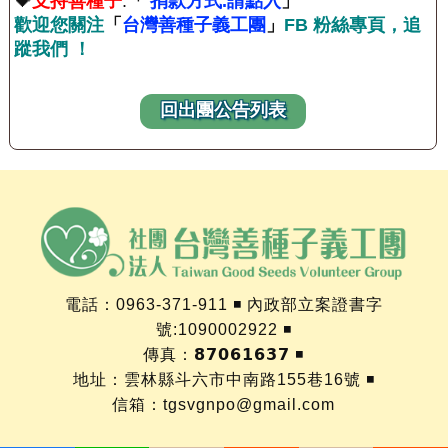
💝
支持善種子
:
「
捐款方式.請點入
」
歡迎您關注
「
台灣善種子義工團
」
FB 粉絲專頁，追
蹤我們 ！
回出團公告列表
電話：0963-371-911 ◾ 內政部立案證書字
號:1090002922 ◾
傳真：𝟴𝟳𝟬𝟲𝟭𝟲𝟯𝟳 ◾
地址：雲林縣斗六市中南路155巷16號 ◾
信箱：
tgsvgnpo@gmail.com