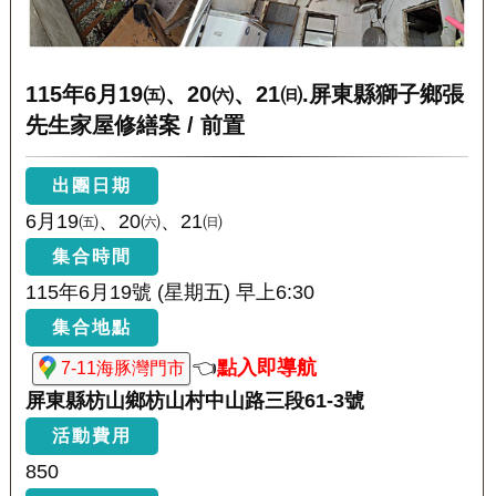
115年6月19㈤、20㈥、21㈰.屏東縣獅子鄉張
先生家屋修繕案 / 前置
出團日期
6月19㈤、20㈥、21㈰
集合時間
115年6月19號 (星期五) 早上6:30
集合地點
👈
點入即導航
7-11海豚灣門市
屏東縣枋山鄉枋山村中山路三段61-3號
活動費用
850