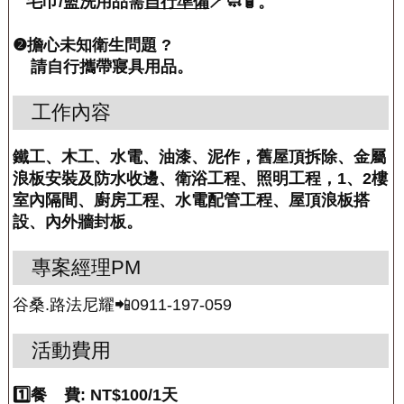
毛巾/盥洗用品需
自行準備
🪥🧼🧴。
❷擔心未知衛生問題 ?
請自行攜帶寢具用品。
工作內容
鐵工、木工、水電、油漆、泥作，舊屋頂拆除、金屬
浪板安裝及防水收邊、衛浴工程、照明工程，1、2樓
室內隔間、廚房工程、水電配管工程、屋頂浪板搭
設、內外牆封板。
專案經理PM
谷桑.路法尼耀📲0911-197-059
活動費用
1️⃣餐
費: NT$100/1天