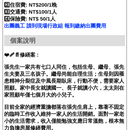
2️⃣住宿費: NT$200/1晚
3️⃣交通費: NT$100/1人
4️⃣保險費: NT$ 50/1人
出團義工 請到現場行政組 報到繳納出團費用
個案說明
❤️‍🩹📄修繕案 :
張先生一家共有七口人同住，包括生母、繼母、張先
生夫妻及三名孩子。繼母尚能自理生活；生母則因罹
患精神分裂症及中風長期臥床，行動不便，需要家人
照顧。家中長女就讀國一、長子就讀小六，太太則在
家照顧年僅七個月大的小兒子。
目前全家的經濟重擔都落在張先生肩上，靠著不固定
的臨時工作收入維持一家人的生活開銷。面對一家老
小的生活需求，收入僅能勉強支應日常溫飽，根本無
力負擔房屋修繕費用。