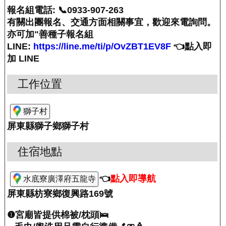
報名組電話: 📞0933-907-263
有關出團報名、交通方面相關事宜，歡迎來電詢問。
亦可加"善種子報名組
LINE:
https://line.me/ti/p/OvZBT1EV8F
👈點入即
加 LINE
工作位置
獅子村
屏東縣獅子鄉獅子村
住宿地點
👈
點入即導航
水底寮廣澤府五龍寺
屏東縣枋寮鄉復興路169號
❶宮廟皆提供棉被/枕頭🛌