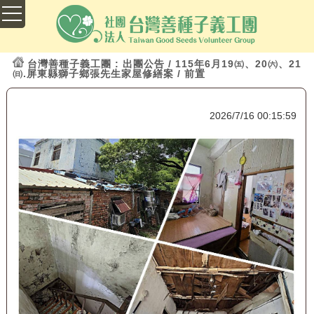
台灣善種子義工團
: 出團公告 / 115年6月19㈤、20㈥、21
㈰.屏東縣獅子鄉張先生家屋修繕案 / 前置
2026/7/16 00:15:59