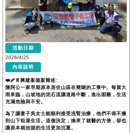
活動日期
2026/4/25
內容說明
❤️‍🩹📄興建案個案簡述:
陳阿公一家早期原本居住山區在簡陋的工寮中。每當大
雨來臨，山坡地的泥石流讓道路中斷，進出困難，生活
充滿危險與不安。
為了讓妻子吳女士能順利接受洗腎治療，他們不得不搬
到山下租屋生活。這個決定，換來了就醫的方便，卻也
讓原本就拮据的生活更加沉重。