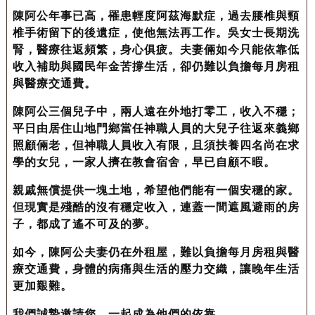
陳阿公年事已高，罹患輕度阿茲海默症，過去腰椎與頸
椎手術留下的後遺症，使他無法再工作。吳女士長期洗
腎，醫療往返頻繁，身心俱疲。夫妻倆如今只能依靠低
收入補助與國民年金苦撐生活，卻仍難以負擔每月房租
與醫療交通費。
陳阿公三個兒子中，兩人遠在外地打零工，收入不穩；
平日由居住山地門鄉當任神職人員的大兒子往返來義鄉
照顧倆老，但神職人員收入有限，且須扶養四名尚在求
學的女兒，一家人擠在教會宿舍，早已自顧不暇。
親戚無償提供一塊土地，希望他們能有一個安穩的家。
但現實是殘酷的沒有穩定收入，連蓋一間遮風避雨的房
子，都成了遙不可及的夢。
如今，陳阿公夫妻仍在外租屋，難以負擔每月房租與醫
療交通費，身體的病痛與生活的壓力交織，讓晚年生活
更加艱難。
我們誠摯邀請您，一起成為他們的依靠。