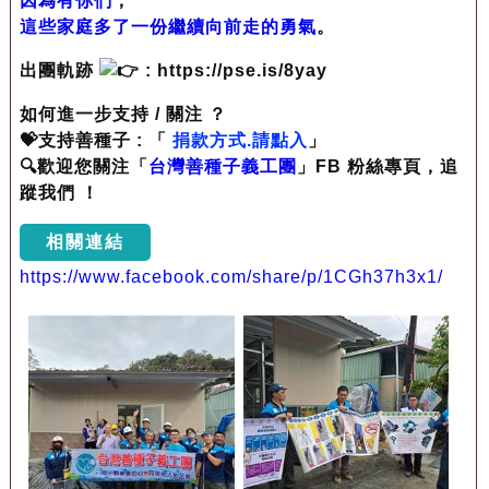
因為有你們
，
這些家庭多了一份繼續向前走的勇氣
。
出團軌跡
: https://pse.is/8yay
如何進一步支持 / 關注 ？
💝支持善種子 : 「
捐款方式.請點入
」
🔍歡迎您關注「
台灣善種子義工團
」FB 粉絲專頁，追
蹤我們 ！
相關連結
https://www.facebook.com/share/p/1CGh37h3x1/