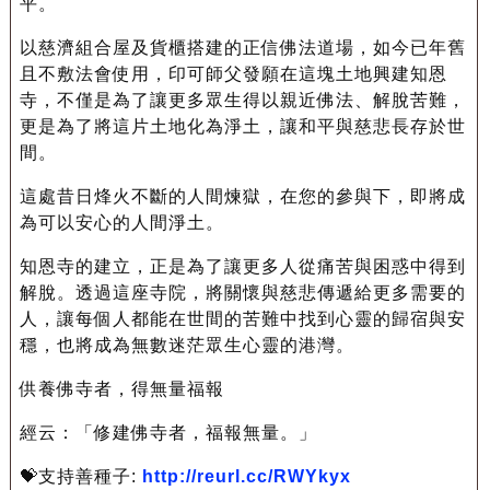
平。
以慈濟組合屋及貨櫃搭建的正信佛法道場，如今已年舊
且不敷法會使用，印可師父發願在這塊土地興建知恩
寺，不僅是為了讓更多眾生得以親近佛法、解脫苦難，
更是為了將這片土地化為淨土，讓和平與慈悲長存於世
間。
這處昔日烽火不斷的人間煉獄，在您的參與下，即將成
為可以安心的人間淨土。
知恩寺的建立，正是為了讓更多人從痛苦與困惑中得到
解脫。透過這座寺院，將關懷與慈悲傳遞給更多需要的
人，讓每個人都能在世間的苦難中找到心靈的歸宿與安
穩，也將成為無數迷茫眾生心靈的港灣。
供養佛寺者，得無量福報
經云：「修建佛寺者，福報無量。」
💝支持善種子:
http://reurl.cc/RWYkyx