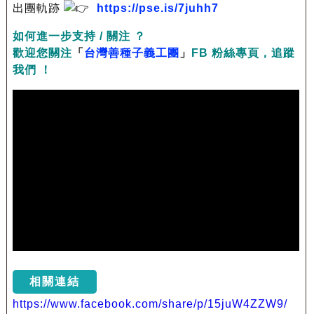
出團軌跡
https://pse.is/7juhh7
如何進一步支持 / 關注 ？
歡迎您關注
「
台灣善種子義工團
」
FB 粉絲專頁，追蹤
我們 ！
相關連結
https://www.facebook.com/share/p/15juW4ZZW9/