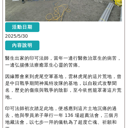
活動日期
2025/5/30
內容說明
醫生出家的印可法師，當年一邊行醫救治眾生的病苦，
一邊弘揚佛法療癒眾生心靈的苦痛。
因緣際會來到虎尾空軍基地，雲林虎尾的這片荒地，曾
是中日戰爭期間神風特攻隊的基地，以自殺式攻擊聞
名，歷史的傷痕與戰爭的陰影，至今依然籠罩著這片荒
地。
​印可法師初次踏足此地，便感應到這片土地沉痛的過
去，他與學員弟子舉行一年 136 場超薦法會，三個月
地藏法會，以七步一拜的儀軌為了超度亡魂、祈願和